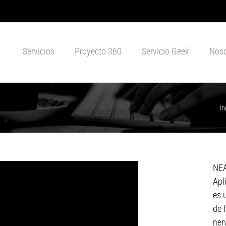
Servicios
Proyecto 360
Servicio Geek
Noso
In
NEA
Apl
es 
de 
ner