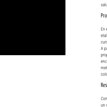
sal
Pro
En 
eta
cur
A p
pro
enc
met
col
Res
Com
un 