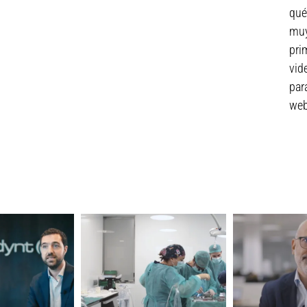
qué
muy
pri
vid
par
web