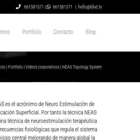
661581571 |
661581571
|
hello@blixt.tv
tros
Portfolio
Contacto
Blog
icio
|
Portfolio
|
Vídeos corporativos
|
NEAS Topology System
S es el acrónimo de Neuro Estimulación de
icación Superficial. Por tanto la técnica NEAS
una técnica de neuroestimulación terapéutica
frecuencias fisiológicas que regula el sistema
vioso central mejorando de manera global la