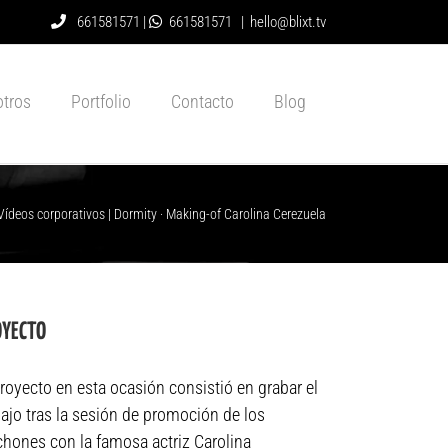
661581571 |
661581571
|
hello@blixt.tv
tros
Portfolio
Contacto
Blog
Vídeos corporativos
|
Dormity · Making-of Carolina Cerezuela
OYECTO
proyecto en esta ocasión consistió en grabar el
bajo tras la sesión de promoción de los
chones con la famosa actriz Carolina