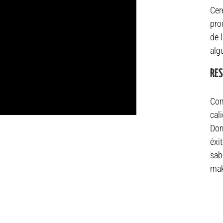
Cer
pro
de 
alg
RE
Com
cal
Dor
éxi
sab
mak