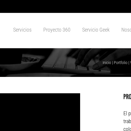
Servicios
Proyecto 360
Servicio Geek
Noso
Inicio
|
Portfolio
|
PR
El 
tra
col