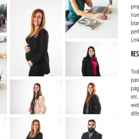
pro
nue
bla
per
Lin
RE
Tod
par
pág
etc
web
dif