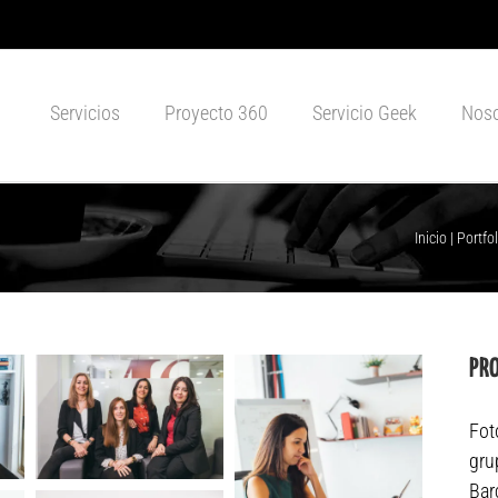
Servicios
Proyecto 360
Servicio Geek
Noso
Inicio
|
Portfol
PR
Fot
gru
Bar