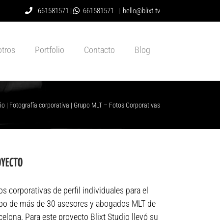
661581571 |
661581571
|
hello@blixt.tv
tros
Portfolio
Contacto
Blog
io
|
Fotografía corporativa
|
Grupo MLT – Fotos Corporativas
OYECTO
os corporativas de perfil individuales para el
po de más de 30 asesores y abogados MLT de
celona. Para este proyecto Blixt Studio llevó su