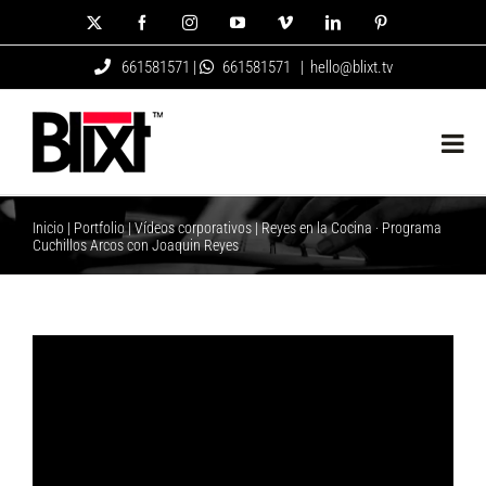
Saltar
X
Facebook
Instagram
YouTube
Vimeo
LinkedIn
Pinterest
al
661581571 |
661581571
|
hello@blixt.tv
contenido
Inicio
|
Portfolio
|
Vídeos corporativos
|
Reyes en la Cocina · Programa
Cuchillos Arcos con Joaquin Reyes