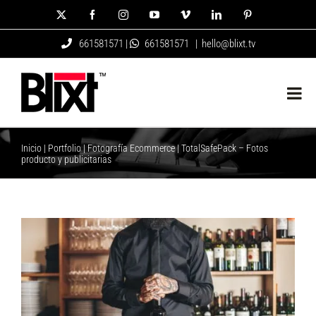
Saltar
X
Facebook
Instagram
YouTube
Vimeo
LinkedIn
Pinterest
al
661581571 |
661581571
|
hello@blixt.tv
contenido
Inicio
|
Portfolio
|
Fotografía Ecommerce
|
TotalSafePack – Fotos
producto y publicitarias